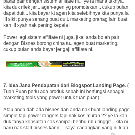
pakar pair dengan sistem affiliate ni... ye la mana taknya,
kita duk rilek jer... agen-agen yg promotekan... cukup bulan
dapat duit... kita bayar kt agen kita selebihnya kita punya la
!!! sikit punya senang buat duit. marketing oranag lain buat
kan !!! xyah nak pening kepala !
Power lagi sistem affiliate ni juga, jika anda boleh pair
dengan Bisnes borong china tu...agen buat marketing,
cukup bulan anda bayar jer gaji affiliate ni.
7. Idea Jana Pendapatan dari Blogspot Landing Page.
(
Tuan Puan perlu ada produk sebab ini berfungsi sebagai
marketing tools yang power untuk tuan puan)
Atau anda dah ada bisnes dan anda nak buat landing page
simple tapi power rangers tapi nak kos murah ?? ye la kan
duk tanya konsultan cas sampai beribu-ribu ringgit... kita ni
baru nak start bisnes kann.... saya cadangkan yang ni tuan.