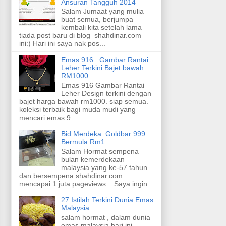
Ansuran Tangguh 2014
Salam Jumaat yang mulia
buat semua, berjumpa
kembali kita setelah lama
tiada post baru di blog shahdinar.com
ini:) Hari ini saya nak pos...
Emas 916 : Gambar Rantai
Leher Terkini Bajet bawah
RM1000
Emas 916 Gambar Rantai
Leher Design terkini dengan
bajet harga bawah rm1000. siap semua.
koleksi terbaik bagi muda mudi yang
mencari emas 9...
Bid Merdeka: Goldbar 999
Bermula Rm1
Salam Hormat sempena
bulan kemerdekaan
malaysia yang ke-57 tahun
dan bersempena shahdinar.com
mencapai 1 juta pageviews... Saya ingin...
27 Istilah Terkini Dunia Emas
Malaysia
salam hormat , dalam dunia
emas malaysia hari ini