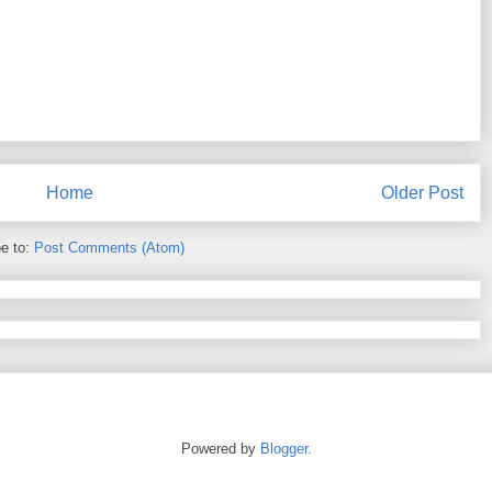
Home
Older Post
e to:
Post Comments (Atom)
Powered by
Blogger
.