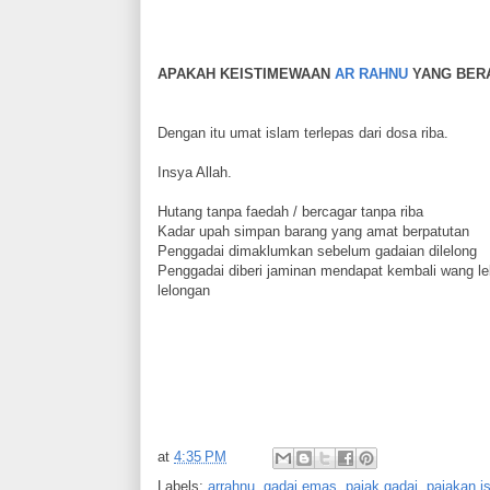
APAKAH KEISTIMEWAAN
AR RAHNU
YANG BERA
Dengan itu umat islam terlepas dari dosa riba.
Insya Allah.
Hutang tanpa faedah / bercagar tanpa riba
Kadar upah simpan barang yang amat berpatutan
Penggadai dimaklumkan sebelum gadaian dilelong
Penggadai diberi jaminan mendapat kembali wang le
lelongan
at
4:35 PM
Labels:
arrahnu
,
gadai emas
,
pajak gadai
,
pajakan i