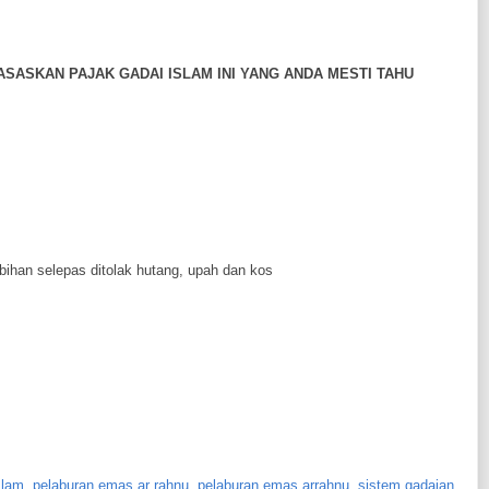
SASKAN PAJAK GADAI ISLAM INI YANG ANDA MESTI TAHU
bihan selepas ditolak hutang, upah dan kos
slam
,
pelaburan emas ar rahnu
,
pelaburan emas arrahnu
,
sistem gadaian
,